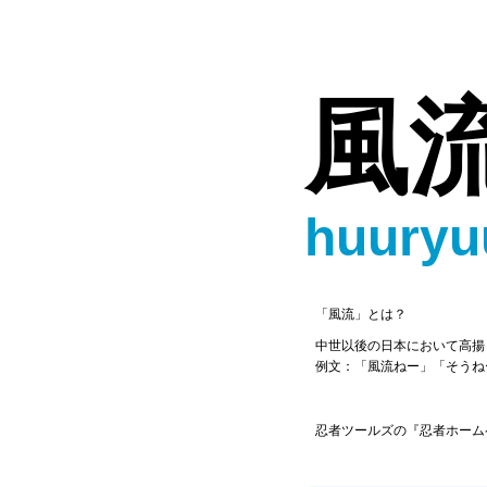
風
huuryu
「風流」とは？
中世以後の日本において高揚
例文：「風流ねー」「そうね
忍者ツールズの『忍者ホーム